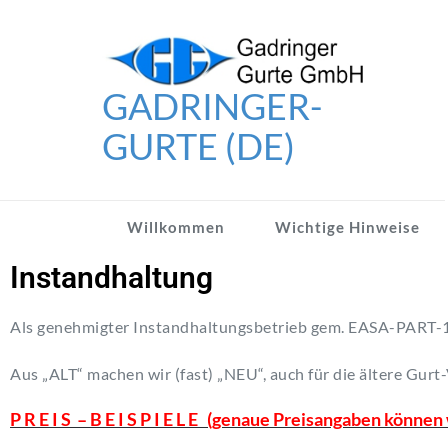
Skip
to
content
GADRINGER-
GURTE (DE)
Willkommen
Wichtige Hinweise
Instandhaltung
Als genehmigter Instandhaltungsbetrieb gem. EASA-PART-14
Aus „ALT“ machen wir (fast) „NEU“, auch für die ältere Gur
P R E I S – B E I S P I E L E (genaue Preisangaben könne