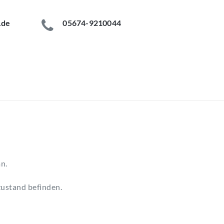
.de
05674-9210044
n.
zustand befinden.