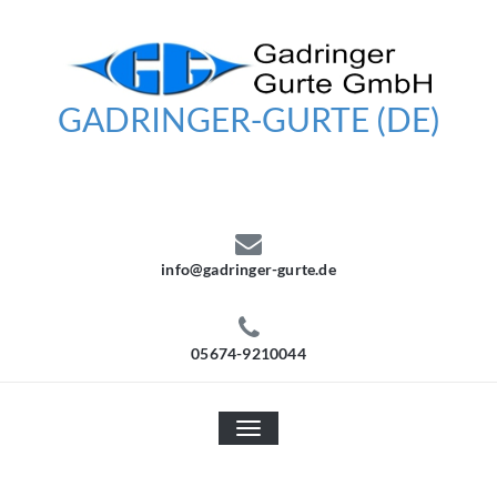
Skip
to
content
GADRINGER-GURTE (DE)
info@gadringer-gurte.de
05674-9210044
TOGGLE
NAVIGATION