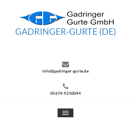
Skip
to
content
GADRINGER-GURTE (DE)
info@gadringer-gurte.de
05674-9210044
TOGGLE
NAVIGATION